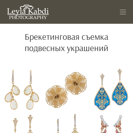
Брекетинговая съемка
подвесных украшений